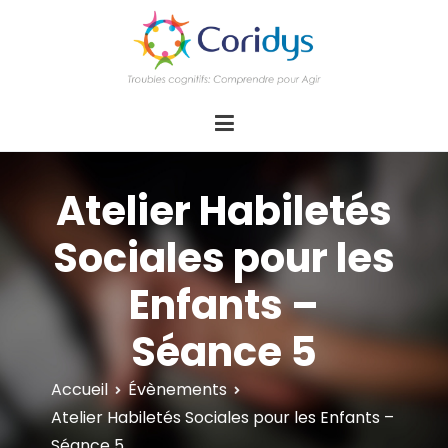
ASSOCIATION CORIDYS – Troubles
CORIDYS, association loi 1901, 4 pôles
d'actions Information Accompagnement
cognitifs
Innovation/E­xpertise Formations autour des
troubles cognitifs dys ou acquis
Atelier Habiletés
Sociales pour les
Enfants –
Séance 5
Accueil
Évènements
Atelier Habiletés Sociales pour les Enfants –
Séance 5