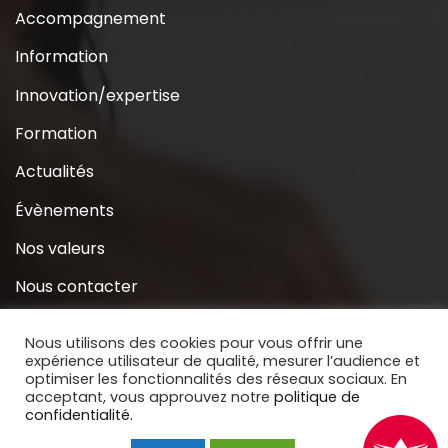
Accompagnement
Information
Innovation/expertise
Formation
Actualités
Évènements
Nos valeurs
Nous contacter
Coridys près de chez moi
Nous utilisons des cookies pour vous offrir une
expérience utilisateur de qualité, mesurer l’audience et
S’inscrire à la Newsletter
optimiser les fonctionnalités des réseaux sociaux. En
acceptant, vous approuvez notre
politique de
Nous soutenir
confidentialité.