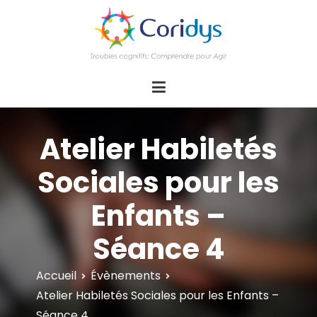
ASSOCIATION CORIDYS – Troubles
CORIDYS, association loi 1901, 4 pôles
d'actions Information Accompagnement
cognitifs
Innovation/E­xpertise Formations autour des
troubles cognitifs dys ou acquis
Atelier Habiletés
Sociales pour les
Enfants –
Séance 4
Accueil
Évènements
Atelier Habiletés Sociales pour les Enfants –
Séance 4