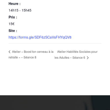
Heure :
14h15 - 15h45
Prix :
15€
Site :
https://forms.gle/SDF6zSCaVsFHYqQV8
Atelier Habilités Sociales pour
Atelier « Boost ton cerveau à la
retraite » – Séance 8
les Adultes – Séance 6