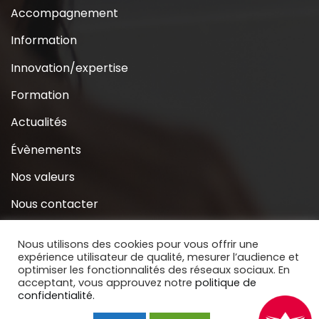
Accompagnement
Information
Innovation/expertise
Formation
Actualités
Évènements
Nos valeurs
Nous contacter
Coridys près de chez moi
Nous utilisons des cookies pour vous offrir une
expérience utilisateur de qualité, mesurer l’audience et
S’inscrire à la Newsletter
optimiser les fonctionnalités des réseaux sociaux. En
acceptant, vous approuvez notre
politique de
Nous soutenir
confidentialité.