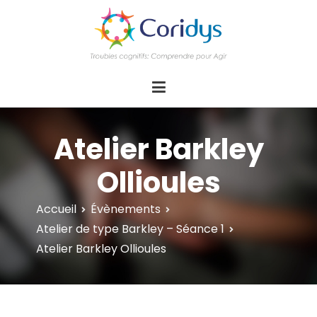
ASSOCIATION CORIDYS – Troubles
CORIDYS, association loi 1901, 4 pôles
d'actions Information Accompagnement
cognitifs
Innovation/E­xpertise Formations autour des
troubles cognitifs dys ou acquis
Atelier Barkley
Ollioules
Accueil
Évènements
Atelier de type Barkley – Séance 1
Atelier Barkley Ollioules