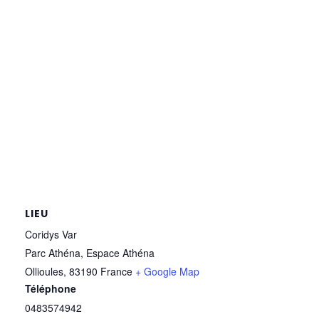
LIEU
Coridys Var
Parc Athéna, Espace Athéna
Ollioules
,
83190
France
+ Google Map
Téléphone
0483574942