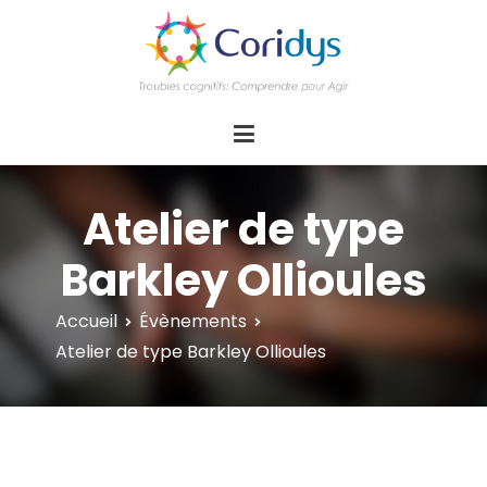
ASSOCIATION CORIDYS – Troubles
CORIDYS, association loi 1901, 4 pôles
d'actions Information Accompagnement
cognitifs
Innovation/E­xpertise Formations autour des
troubles cognitifs dys ou acquis
Atelier de type
Barkley Ollioules
Accueil
Évènements
Atelier de type Barkley Ollioules