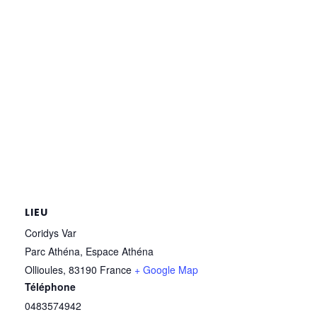
LIEU
Coridys Var
Parc Athéna, Espace Athéna
Ollioules
,
83190
France
+ Google Map
Téléphone
0483574942