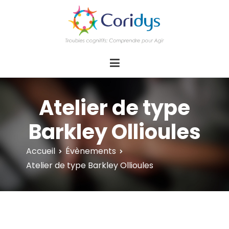
ASSOCIATION CORIDYS – Troubles
CORIDYS, association loi 1901, 4 pôles
d'actions Information Accompagnement
cognitifs
Innovation/E­xpertise Formations autour des
troubles cognitifs dys ou acquis
Atelier de type
Barkley Ollioules
Accueil
Évènements
Atelier de type Barkley Ollioules