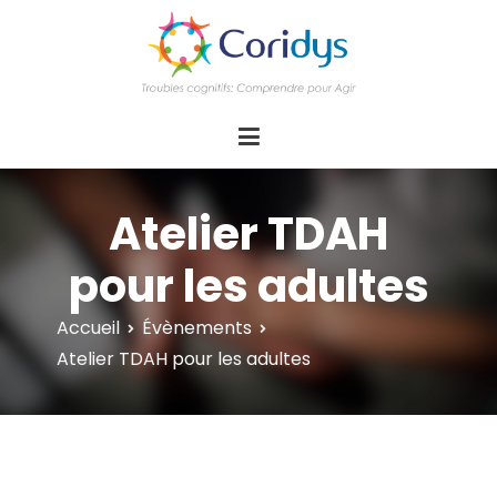
ASSOCIATION CORIDYS – Troubles
CORIDYS, association loi 1901, 4 pôles
d'actions Information Accompagnement
cognitifs
Innovation/E­xpertise Formations autour des
troubles cognitifs dys ou acquis
Atelier TDAH
pour les adultes
Accueil
Évènements
Atelier TDAH pour les adultes