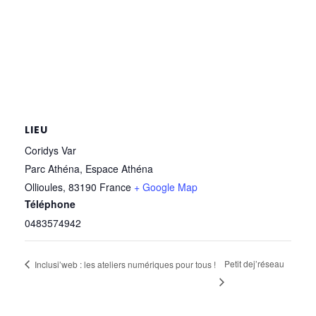
LIEU
Coridys Var
Parc Athéna, Espace Athéna
Ollioules
,
83190
France
+ Google Map
Téléphone
0483574942
Petit dej’réseau
Inclusi’web : les ateliers numériques pour tous !