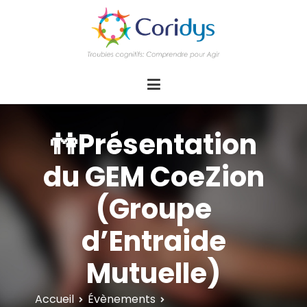
ASSOCIATION CORIDYS – Troubles
CORIDYS, association loi 1901, 4 pôles
d'actions Information Accompagnement
cognitifs
Innovation/E­xpertise Formations autour des
troubles cognitifs dys ou acquis
👫Présentation
du GEM CoeZion
(Groupe
d’Entraide
Mutuelle)
Accueil
Évènements