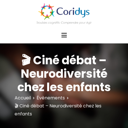
ASSOCIATION CORIDYS – Troubles
CORIDYS, association loi 1901, 4 pôles
d'actions Information Accompagnement
cognitifs
Innovation/E­xpertise Formations autour des
troubles cognitifs dys ou acquis
🎬 Ciné débat –
Neurodiversité
chez les enfants
Accueil
Évènements
🎬 Ciné débat – Neurodiversité chez les
enfants