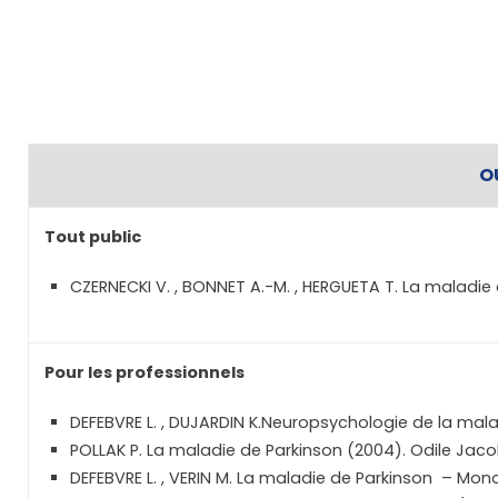
O
Tout public
CZERNECKI V. , BONNET A.-M. , HERGUETA T. La maladie 
Pour les professionnels
DEFEBVRE L. , DUJARDIN K.Neuropsychologie de la ma
POLLAK P. La maladie de Parkinson (2004). Odile Jac
DEFEBVRE L. , VERIN M. La maladie de Parkinson – Mono