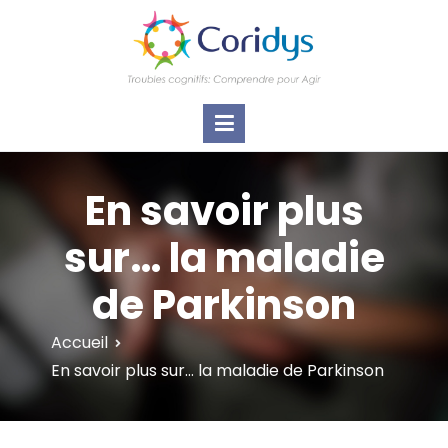
ASSOCIATION CORIDYS – Troubles
CORIDYS, association loi 1901, 4 pôles
d'actions Information Accompagnement
cognitifs
Innovation/E­xpertise Formations autour des
troubles cognitifs dys ou acquis
En savoir plus
sur… la maladie
de Parkinson
Accueil
En savoir plus sur… la maladie de Parkinson