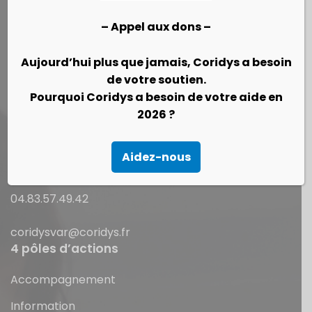
CORIDYS, association loi 1901
– Appel aux dons –
Qui sommes nous ?
Aujourd’hui plus que jamais, Coridys a besoin
de votre soutien.
Pourquoi Coridys a besoin de votre aide en
2026 ?
Nous contacter
Espace Athéna - Parc Athéna
Aidez-nous
83190 Ollioules
04.83.57.49.42
coridysvar@coridys.fr
4 pôles d’actions
Accompagnement
Information