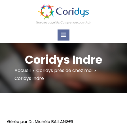
ASSOCIATION CORIDYS – Troubles
CORIDYS, association loi 1901, 4 pôles
d'actions Information Accompagnement
cognitifs
Innovation/E­xpertise Formations autour des
troubles cognitifs dys ou acquis
Coridys Indre
Accueil
Coridys près de chez moi
Coridys Indre
Gérée par Dr. Michèle BALLANGER