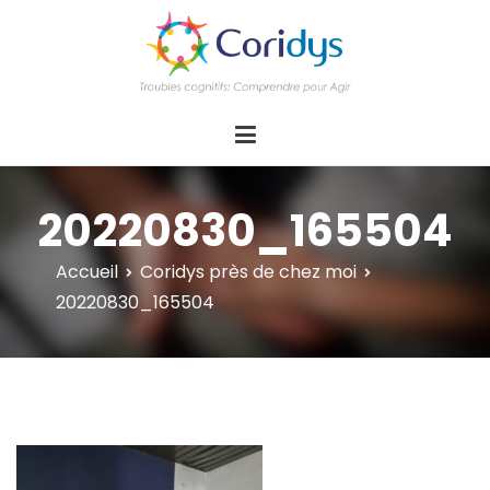
ASSOCIATION CORIDYS – Troubles
CORIDYS, association loi 1901, 4 pôles
d'actions Information Accompagnement
cognitifs
Innovation/E­xpertise Formations autour des
troubles cognitifs dys ou acquis
20220830_165504
Accueil
Coridys près de chez moi
20220830_165504