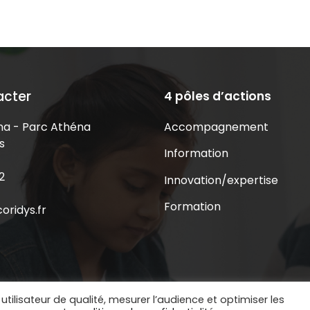
acter
4 pôles d’actions
Accompagnement
a - Parc Athéna
s
Information
2
Innovation/expertise
Formation
oridys.fr
utilisateur de qualité, mesurer l’audience et optimiser les