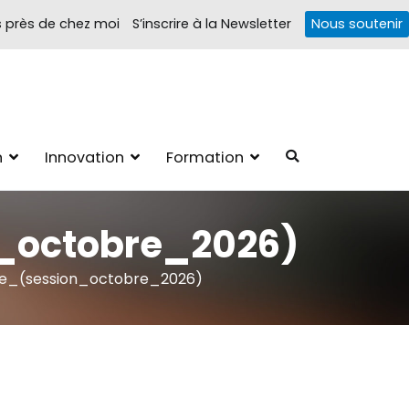
s près de chez moi
S’inscrire à la Newsletter
Nous soutenir
Troubles cognitifs
1, 4 pôles d'actions Information Accompagnement Innovation/E­
n
Innovation
Formation
ions autour des troubles cognitifs dys ou acquis
_octobre_2026)
te_(session_octobre_2026)