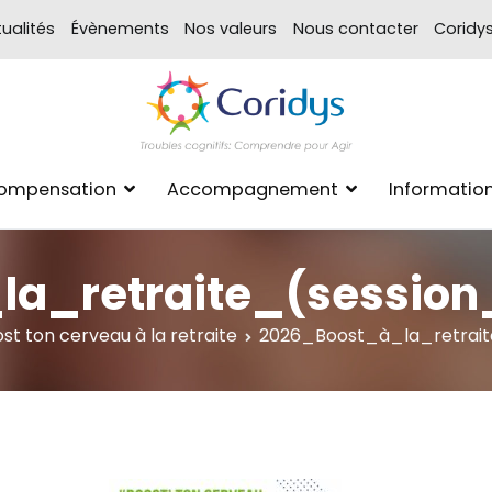
ualités
Évènements
Nos valeurs
Nous contacter
Coridy
ASSOCIATION CORIDYS – 
CORIDYS, association loi 190
Compensation
Accompagnement
Informatio
xpertise Format
la_retraite_(session
t ton cerveau à la retraite
2026_Boost_à_la_retrai