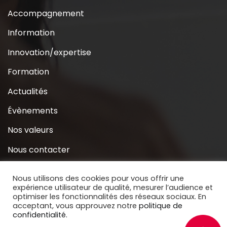
Accompagnement
Information
Innovation/expertise
Formation
Actualités
Évènements
Nos valeurs
Nous contacter
Coridys près de chez moi
Nous utilisons des cookies pour vous offrir une
expérience utilisateur de qualité, mesurer l’audience et
S’inscrire à la Newsletter
optimiser les fonctionnalités des réseaux sociaux. En
acceptant, vous approuvez notre
politique de
Nous soutenir
confidentialité.