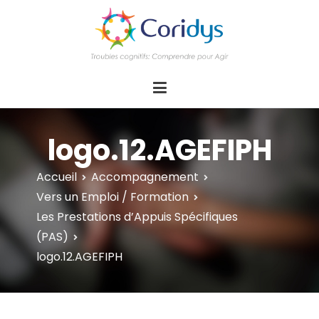
ASSOCIATION CORIDYS – Troubles
CORIDYS, association loi 1901, 4 pôles
d'actions Information Accompagnement
cognitifs
Innovation/E­xpertise Formations autour des
troubles cognitifs dys ou acquis
logo.12.AGEFIPH
Accueil
Accompagnement
Vers un Emploi / Formation
Les Prestations d’Appuis Spécifiques
(PAS)
logo.12.AGEFIPH