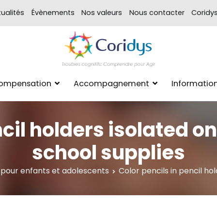
ualités
Évènements
Nos valeurs
Nous contacter
Coridy
ASSOCIATION CORIDYS – 
CORIDYS, association loi 190
Compensation
Accompagnement
Informatio
xpertise Format
ncil holders isolated 
school supplies
n pour enfants et adolescents
Color pencils in pencil ho