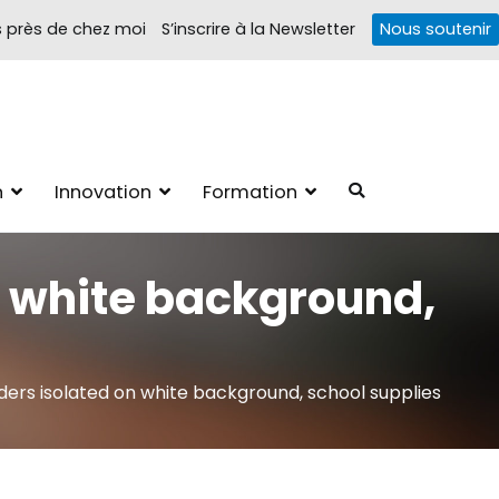
s près de chez moi
S’inscrire à la Newsletter
Nous soutenir
Troubles cognitifs
1, 4 pôles d'actions Information Accompagnement Innovation/E­
n
Innovation
Formation
ions autour des troubles cognitifs dys ou acquis
on white background,
lders isolated on white background, school supplies